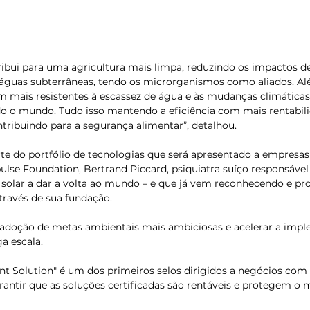
ribui para uma agricultura mais limpa, reduzindo os impactos d
 águas subterrâneas, tendo os microrganismos como aliados. Al
em mais resistentes à escassez de água e às mudanças climática
o o mundo. Tudo isso mantendo a eficiência com mais rentabili
tribuindo para a segurança alimentar”, detalhou.
rte do portfólio de tecnologias que será apresentado a empresas
ulse Foundation, Bertrand Piccard, psiquiatra suíço responsável
 solar a dar a volta ao mundo – e que já vem reconhecendo e p
través de sua fundação.
a adoção de metas ambientais mais ambiciosas e acelerar a imp
a escala.
ent Solution″ é um dos primeiros selos dirigidos a negócios com
arantir que as soluções certificadas são rentáveis e protegem o