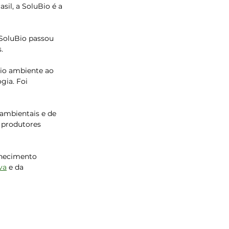
il, a SoluBio é a 
SoluBio passou 
.
io ambiente ao 
gia. Foi 
 ambientais e de 
 produtores 
nhecimento 
va
 e da 