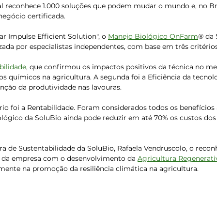
nal reconhece 1.000 soluções que podem mudar o mundo e, no Bras
egócio certificada.
ar Impulse Efficient Solution″, o 
Manejo Biológico OnFarm
® da 
zada por especialistas independentes, com base em três critérios
bilidade
, que confirmou os impactos positivos da técnica no me
os químicos na agricultura. A segunda foi a Eficiência da tecnolo
ção da produtividade nas lavouras.
tério foi a Rentabilidade. Foram considerados todos os benefícios
lógico da SoluBio ainda pode reduzir em até 70% os custos dos
 de Sustentabilidade da SoluBio, Rafaela Vendruscolo, o reco
 da empresa com o desenvolvimento da 
Agricultura Regenerati
ente na promoção da resiliência climática na agricultura.