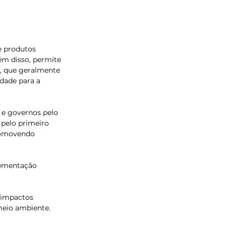
e produtos 
ém disso, permite 
s, que geralmente 
dade para a 
 e governos pelo 
 pelo primeiro 
romovendo 
lementação 
 impactos 
 meio ambiente.