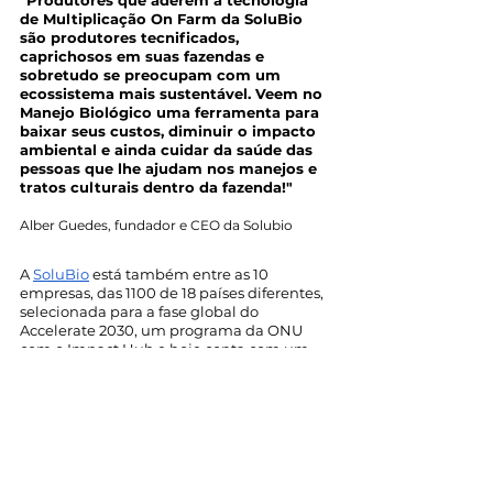
"Produtores que aderem à tecnologia 
de Multiplicação On Farm da SoluBio 
são produtores tecnificados, 
caprichosos em suas fazendas e 
sobretudo se preocupam com um 
ecossistema mais sustentável. Veem no 
Manejo Biológico uma ferramenta para 
baixar seus custos, diminuir o impacto 
ambiental e ainda cuidar da saúde das 
pessoas que lhe ajudam nos manejos e 
tratos culturais dentro da fazenda!" 
Alber Guedes, fundador e CEO da Solubio
A 
SoluBio
 está também entre as 10 
empresas, das 1100 de 18 países diferentes, 
selecionada para a fase global do 
Accelerate 2030, um programa da ONU 
com o Impact Hub e hoje conta com um 
processo de aceleração com mentorias da 
BCG, ITC entre outros parceiros.
Participante do SDG Finance Summit 
organizado pelo PNUD em Genebra, a 
SoluBio marcou presença também no 
maior encontro de negócios de impacto do 