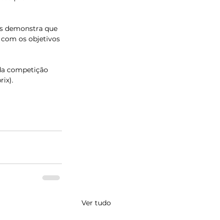
es demonstra que 
 com os objetivos 
da competição 
ix).
Ver tudo