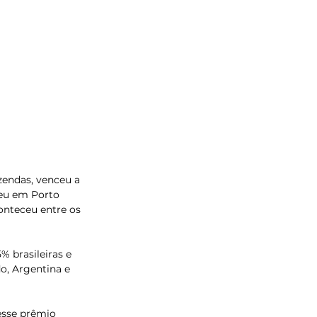
endas, venceu a 
eu em Porto 
onteceu entre os 
 brasileiras e 
o, Argentina e 
esse prêmio 