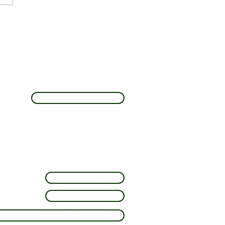
Biomassa, Natura e
bio: O Pilar
entável da
cultura Agroflorestal
Amazônia
POLÍTICA DE PRIVACIDADE
CANAL DE DENÚNCIAS
CÓDIGO DE CONDUTA
ELATÓRIO TRANSPARÊNCIA SALARIAL