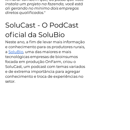
instala um projeto na fazenda, você está 
ali gerando no mínimo dois empregos 
diretos qualificados."
SoluCast - O PodCast 
oficial da SoluBio
Neste ano, a fim de levar mais informação 
e conhecimento para os produtores rurais, 
a 
SoluBio
, uma das maiores e mais 
tecnológicas empresas de bioinsumos 
focada em produção OnFarm, criou o 
SoluCast, um podcast com temas variados 
e de extrema importância para agregar 
conhecimento e troca de experiências no 
setor. 
Apesar das incertezas e adversidades que 
vieram junto com conflitos políticos, a 
equipe altamente preparada da SoluBio 
traz os melhores caminhos e soluções, para 
uma virada de chave eficiente com 
soluções e insights essenciais para as 
fazendas do Brasil. 