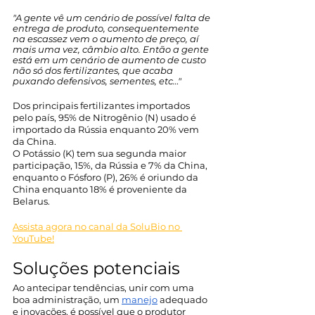
"A gente vê um cenário de possível falta de 
entrega de produto, consequentemente 
na escassez vem o aumento de preço, aí 
mais uma vez, câmbio alto. Então a gente 
está em um cenário de aumento de custo 
não só dos fertilizantes, que acaba 
puxando defensivos, sementes, etc…"
Dos principais fertilizantes importados 
pelo país, 95% de Nitrogênio (N) usado é 
importado da Rússia enquanto 20% vem 
da China. 
O Potássio (K) tem sua segunda maior 
participação, 15%, da Rússia e 7% da China, 
enquanto o Fósforo (P), 26% é oriundo da 
China enquanto 18% é proveniente da 
Belarus. 
Assista agora no canal da SoluBio no 
YouTube!
Soluções potenciais
Ao antecipar tendências, unir com uma 
boa administração, um 
manejo
 adequado 
e inovações, é possível que o produtor 