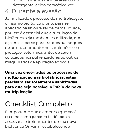
microrganismos de interesse, como 
detergente, ácido peracético, etc..
4. Durante a evasão
Já finalizado o processo de multiplicação, 
o insumo biológico pronto para ser 
aplicado na lavoura sai de forma líquida, 
por isso é essencial que a tubulação da 
biofábrica seja também esterilizada, em 
aço inox e passe para tratores ou tanques 
de armazenamento em caminhões com 
proteção isotérmica, antes de serem 
colocados nos pulverizadores ou outros 
maquinários de aplicação agrícola.
Uma vez encerrados os processos de 
multiplicação nas biofábricas, estas 
precisam ser totalmente sanitizadas 
para que seja possível o início de nova 
multiplicação.
Checklist Completo
É importante que a empresa que você 
escolha como parceira te dê toda a 
assessoria e treinamentos de sua nova 
biofábrica OnFarm, estabelecendo 