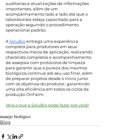
auditorias e atualizações de informações 
importantes, além de um 
acompanhamento lado a lado até que o 
laboratorista esteja capacitado para a 
operação seguindo o procedimento 
operacional padrão.
A 
SoluBio
 entrega uma experiência 
completa para produtores em seus 
respectivos meios de aplicação, realizando 
checklists completos e acompanhamento 
de assepsia com protocolos de limpeza 
para garantir que a pureza dos insumos 
biológicos continue até seu uso final, além 
de preparar projetos desde o início junto 
com os objetivos do produtor, garantindo 
uma alta eficiência em todos os ciclos da 
produção OnFarm.
Veja o que a SoluBio pode fazer por você!
manejo biológico
Blog