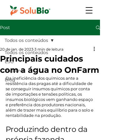
Post
Todos os conteúdos
20 de jan. de 2023
3 min de leitura
Todos os conteúdos
Principais cuidados
ESG
com a água no OnFarm
Imprensa
Da ineficiência dos químicos ante a 
Blog
resistência das pragas até a dificuldade de 
se conseguir insumos químicos por conta 
de importações e tensões políticas, os 
insumos biológicos vem ganhando espaço 
e preferência dos produtores nacionais, 
além de trazer mais equilíbrio para o solo e 
rentabilidade na produção. 
Produzindo dentro da 
própria fazenda