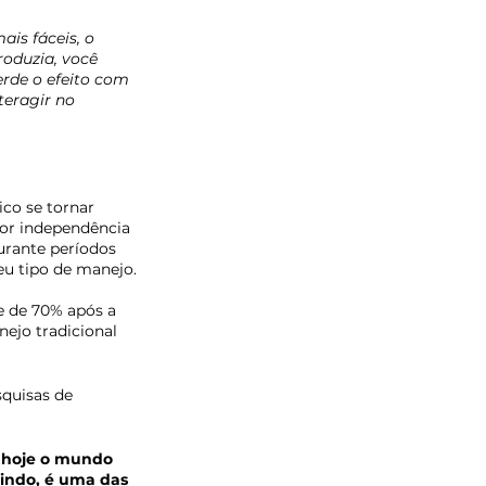
is fáceis, o 
oduzia, você 
rde o efeito com 
eragir no 
co se tornar 
ior independência 
urante períodos 
u tipo de manejo.
e de 70% após a 
jo tradicional 
quisas de 
, hoje o mundo 
indo, é uma das 