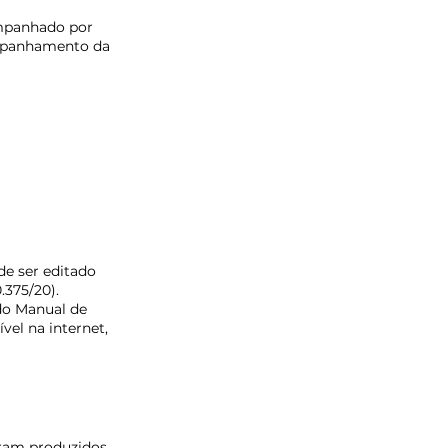
mpanhado por 
ompanhamento da 
e ser editado 
375/20). 
do Manual de 
el na internet, 
oram produzidos 