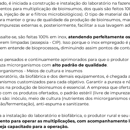
do, é iniciada a construção e instalação do laboratório na fazen
entos para multiplicação de bioinsumos, dos quais são feitos 1
 injeção de ar e filtros microbiológicos). O tipo de material da 
ra manter o grau de qualidade da produção de bioinsumos, man
mpurezas externas e, posteriormente, facilitar a sua lavagem ad
ssalte-se, são feitas 100% em inox, 
atendendo perfeitamente os
erem limpadas (assepsia - CIP). Isso porque o inox empregado é p
uem entende de bioprocessos
,
 diminuindo assim pontos de cont
ão pensados e continuamente aprimorados para que o produtor 
uza microrganismos com
 alto padrão de qualidade
.
rganismos - Meios de cultura e insumos
boratório, da biofábrica e dos demais equipamentos, é chegada 
nismos customizados para cada objetivo. Garantir a pureza e 
dos na produção de bioinsumos é essencial. A empresa que ofert
o com os produtos ofertados, o padrão estéril (livre de impureza
 são: inóculo, meio de cultura (nutrientes dos microrganismos 
ão/fermentação), anti-espuma e sanitizante.
a a instalação do laboratório e biofábrica, o produtor rural e seu
ento para operar as multiplicações, com acompanhamento la
teja capacitado para a operação.