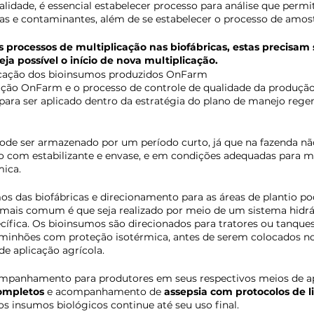
lidade, é essencial estabelecer processo para análise que permi
as e contaminantes, além de se estabelecer o processo de amo
 processos de multiplicação nas biofábricas, estas precisam 
eja possível o início de nova multiplicação.
icação dos bioinsumos produzidos OnFarm
ção OnFarm e o processo de controle de qualidade da produçã
ara ser aplicado dentro da estratégia do plano de manejo regen
ode ser armazenado por um período curto, já que na fazenda nã
ão com estabilizante e envase, e em condições adequadas para 
ica. 
os das biofábricas e direcionamento para as áreas de plantio po
 mais comum é que seja realizado por meio de um sistema hidrá
cífica. Os bioinsumos são direcionados para tratores ou tanques
nhões com proteção isotérmica, antes de serem colocados nos
e aplicação agrícola.
mpanhamento para produtores em seus respectivos meios de ap
completos
 e acompanhamento de 
assepsia com protocolos de 
os insumos biológicos continue até seu uso final.