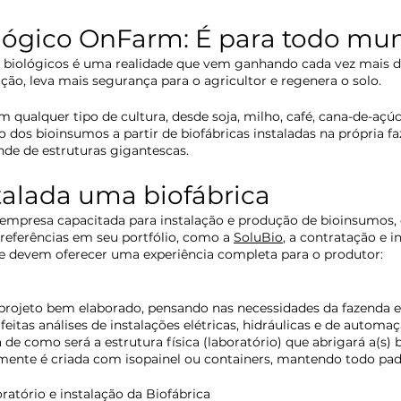
lógico OnFarm: É para todo mu
s biológicos é uma realidade que vem ganhando cada vez mais d
ção, leva mais segurança para o agricultor e regenera o solo.
 qualquer tipo de cultura, desde soja, milho, café, cana-de-açúcar
o dos bioinsumos a partir de biofábricas instaladas na própria f
de de estruturas gigantescas. 
talada uma biofábrica
empresa capacitada para instalação e produção de bioinsumos, 
 referências em seu portfólio, como a 
SoluBio
, a contratação e i
ue devem oferecer uma experiência completa para o produtor: 
ojeto bem elaborado, pensando nas necessidades da fazenda e
 feitas análises de instalações elétricas, hidráulicas e de autom
de como será a estrutura física (laboratório) que abrigará a(s) bi
lmente é criada com isopainel ou containers, mantendo todo pad
atório e instalação da Biofábrica