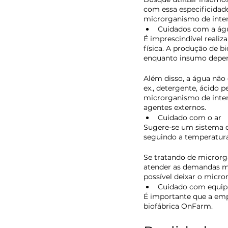
com essa especificidad
microrganismo de inte
Cuidados com a ág
É imprescindível realiz
física. A produção de 
enquanto insumo depe
Além disso, a água não
ex., detergente, ácido p
microrganismo de intere
agentes externos. 
Cuidado com o ar
Sugere-se um sistema de
seguindo a temperatura
Se tratando de microrg
atender as demandas m
possível deixar o micro
Cuidado com equi
É importante que a emp
biofábrica OnFarm. 