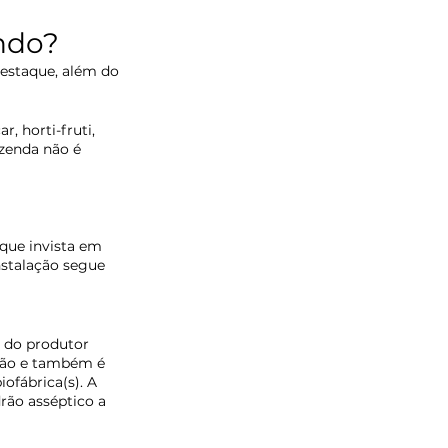
ndo?
estaque, além do 
, horti-fruti, 
azenda não é 
que invista em 
nstalação segue 
 do produtor 
ação e também é 
ofábrica(s). A 
rão asséptico a 