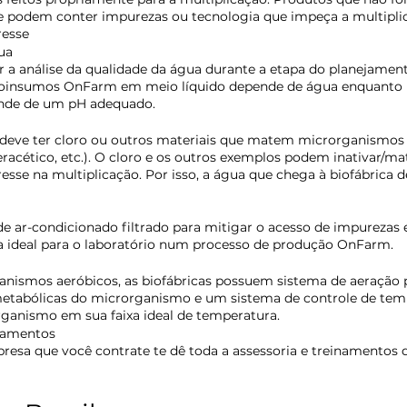
e podem conter impurezas ou tecnologia que impeça a multipli
resse
ua
ar a análise da qualidade da água durante a etapa do planejament
bioinsumos OnFarm em meio líquido depende de água enquanto 
nde de um pH adequado.
 deve ter cloro ou outros materiais que matem microrganismos d
eracético, etc.). O cloro e os outros exemplos podem inativar/ma
sse na multiplicação. Por isso, a água que chega à biofábrica de
 ar-condicionado filtrado para mitigar o acesso de impurezas e
 ideal para o laboratório num processo de produção OnFarm.
anismos aeróbicos, as biofábricas possuem sistema de aeração p
etabólicas do microrganismo e um sistema de controle de tem
rganismo em sua faixa ideal de temperatura.
pamentos
resa que você contrate te dê toda a assessoria e treinamentos 