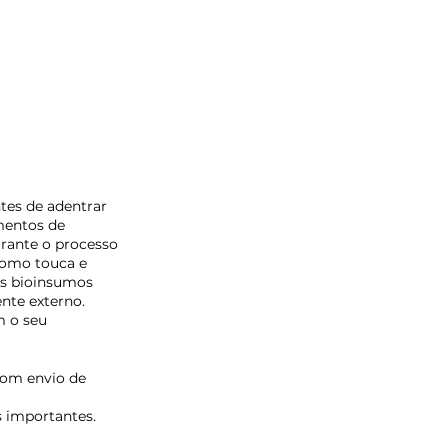
tes de adentrar 
mentos de 
urante o processo 
como touca e 
os bioinsumos 
nte externo. 
 o seu 
com envio de 
 importantes. 