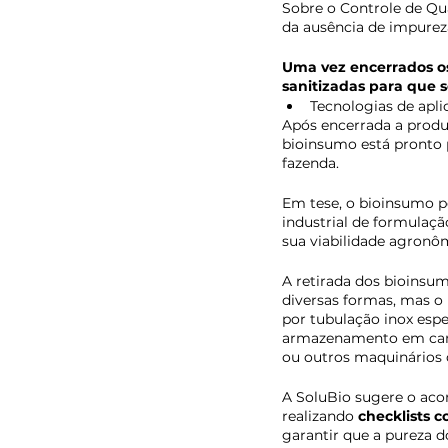
Sobre o Controle de Qua
da ausência de impurez
Uma vez encerrados os
sanitizadas para que s
Tecnologias de apl
Após encerrada a produ
bioinsumo está pronto p
fazenda.
Em tese, o bioinsumo p
industrial de formulaç
sua viabilidade agronôm
A retirada dos bioinsum
diversas formas, mas o
por tubulação inox espe
armazenamento em cami
ou outros maquinários d
A SoluBio sugere o aco
realizando 
checklists 
garantir que a pureza d