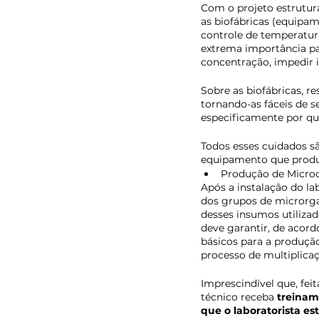
Com o projeto estrutura
as biofábricas (equipam
controle de temperatura,
extrema importância pa
concentração, impedir i
Sobre as biofábricas, re
tornando-as fáceis de s
especificamente por q
Todos esses cuidados s
equipamento que prod
Produção de Microo
Após a instalação do la
dos grupos de microrga
desses insumos utiliza
deve garantir, de acord
básicos para a produção
processo de multiplicaç
Imprescindível que, feit
técnico receba 
treinam
que o laboratorista es