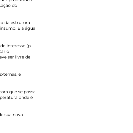
cação do 
o da estrutura 
insumo. E a água 
e interesse (p. 
tar o 
ve ser livre de 
xternas, e 
ara que se possa 
peratura onde é 
de sua nova 