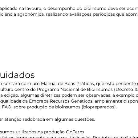
 aplicado na lavoura, o desempenho do bioinsumo deve ser aco
eficiência agronômica, realizando avaliações periódicas que ac
Cuidados
 contará com um Manual de Boas Práticas, que está pendente d
cultura dentro do Programa Nacional de Bioinsumos (Decreto 10.
 edição, algumas diretrizes podem ser observadas, a exemplo 
 qualidade da Embrapa Recursos Genéticos, amplamente disponív
AO, sobre produção de bioinsumos (biopreparados). 
ter atenção redobrada em algumas questões. 
nsumos utilizados na produção OnFarm
s feitos propriamente para a multiplicação. Produtos que não f