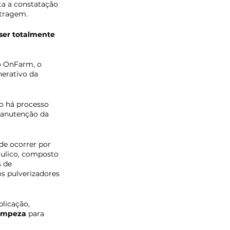
ta a constatação 
stragem.
ser totalmente 
o OnFarm, o 
erativo da 
o há processo 
manutenção da 
de ocorrer por 
ulico, composto 
 de 
 pulverizadores 
licação, 
limpeza
 para 