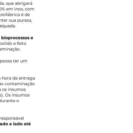
da, que abrigará 
00% em inox, com 
biofábrica é de 
ter sua pureza, 
equada. 
 bioprocessos e
olido e feito 
aminação. 
possa ter um 
a hora da entrega 
não contaminação 
a os insumos 
s). Os insumos 
durante o 
 responsável 
do a lado até 