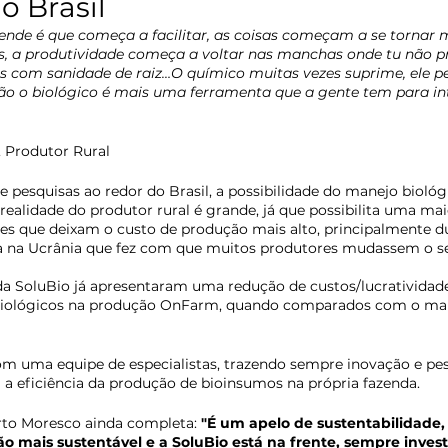
o Brasil
nde é que começa a facilitar, as coisas começam a se tornar ma
 a produtividade começa a voltar nas manchas onde tu não pr
s com sanidade de raiz…O químico muitas vezes suprime, ele pe
ão o biológico é mais uma ferramenta que a gente tem para int
, Produtor Rural
 pesquisas ao redor do Brasil, a possibilidade do manejo biológi
realidade do produtor rural é grande, já que possibilita uma ma
ões que deixam o custo de produção mais alto, principalmente d
a na Ucrânia que fez com que muitos produtores mudassem o se
 da SoluBio já apresentaram uma redução de custos/lucratividad
biológicos na produção OnFarm, quando comparados com o mane
om uma equipe de especialistas, trazendo sempre inovação e pes
 eficiência da produção de bioinsumos na própria fazenda. 
rto Moresco ainda completa:
 "É um apelo de sustentabilidade
 mais sustentável e a SoluBio está na frente, sempre invest