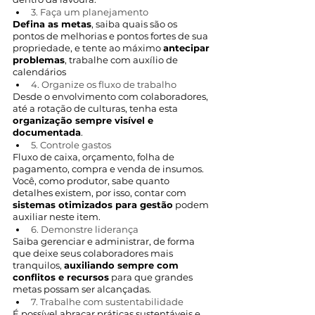
3. Faça um planejamento
Defina as metas
, saiba quais são os 
pontos de melhorias e pontos fortes de sua 
propriedade, e tente ao máximo 
antecipar 
problemas
, trabalhe com auxílio de 
calendários
4. Organize os fluxo de trabalho
Desde o envolvimento com colaboradores, 
até a rotação de culturas, tenha esta 
organização sempre visível e 
documentada
. 
5. Controle gastos
Fluxo de caixa, orçamento, folha de 
pagamento, compra e venda de insumos. 
Você, como produtor, sabe quanto 
detalhes existem, por isso, contar com 
sistemas otimizados para gestão
 podem 
auxiliar neste item.
6. Demonstre liderança
Saiba gerenciar e administrar, de forma 
que deixe seus colaboradores mais 
tranquilos, 
auxiliando sempre com 
conflitos e recursos
 para que grandes 
metas possam ser alcançadas. 
7. Trabalhe com sustentabilidade
É possível abraçar práticas sustentáveis e 