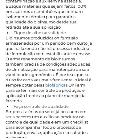
contaminação e auxiliem na assepsia. 
Busque materiais que sejam feitos 100% 
em aço inox e caminhões que tenham 
isolamento térmico para garantir a 
qualidade do bioinsumo desde sua 
retirada até a sua aplicação. 
Fique de olho na validade
Bioinsumos produzidos 
on farm
 são 
armazenados por um período bem curto já 
que na fazenda não há processo industrial 
de formulação com estabilizante e envase. 
O armazenamento de bioinsumos 
também precisa de condições adequadas 
de climatização para manutenção da sua 
viabilidade agronômica. É por isso que, se 
o uso for cada vez mais frequente, o ideal é 
sempre optar pelas 
biofábricas
 OnFarm 
para se ter mais controle da produção e 
aplicação frente ao plano de manejo da 
fazenda.
Faça controle de qualidade
Empresas sérias do setor já possuem em 
seus pacotes um auxílio ao produtor no 
controle de qualidade e em um checklist 
para acompanhar todo o processo: da 
produção, envase, aplicação e resultados 
na lavoura. 