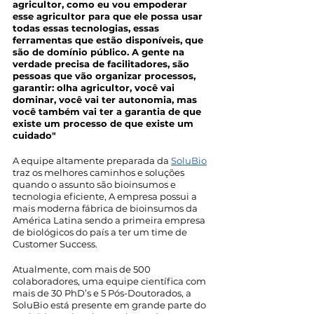
agricultor, como eu vou empoderar 
esse agricultor para que ele possa usar 
todas essas tecnologias, essas 
ferramentas que estão disponíveis, que 
são de domínio público. A gente na 
verdade precisa de facilitadores, são 
pessoas que vão organizar processos, 
garantir: olha agricultor, você vai 
dominar, você vai ter autonomia, mas 
você também vai ter a garantia de que 
existe um processo de que existe um 
cuidado"
A equipe altamente preparada da 
SoluBio
traz os melhores caminhos e soluções 
quando o assunto são bioinsumos e 
tecnologia eficiente, A empresa possui a 
mais moderna fábrica de bioinsumos da 
América Latina sendo a primeira empresa 
de biológicos do país a ter um time de 
Customer Success.
Atualmente, com mais de 500 
colaboradores, uma equipe científica com 
mais de 30 PhD’s e 5 Pós-Doutorados, a 
SoluBio está presente em grande parte do 