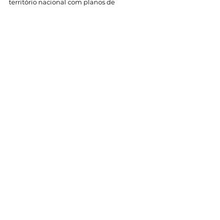
território nacional com planos de 
expansão internacional.  
Veja o que a SoluBio pode fazer por você.
bioinsumos
Blog
Ver tudo
Posts recentes