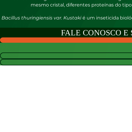
mesmo cristal, diferentes proteínas do tip
Bacillus thuringiensis var. Kustaki
é um inseticida biol
FALE CONOSCO E 