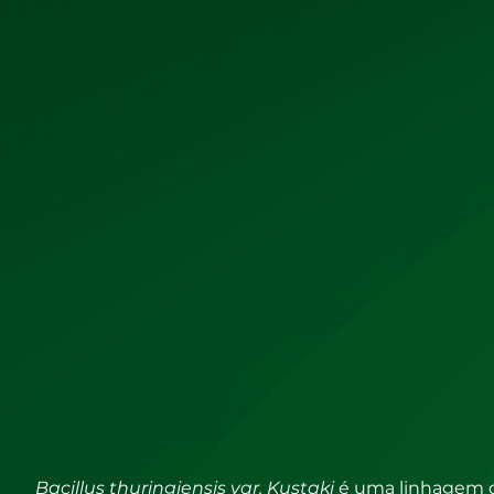
Redução de produtos químicos
para o controle de ins
Bacillus thuringiensis var. Kustaki
é uma linhagem c