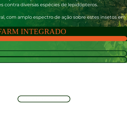
s contra diversas espécies de lepidópteros.
val, com amplo espectro de ação sobre estes insetos em
FARM INTEGRADO
POLÍTICA DE PRIVACIDADE