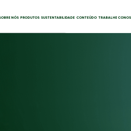
SOBRE NÓS
PRODUTOS
SUSTENTABILIDADE
CONTEÚDO
TRABALHE CONO
Nome cientifico:
​
Bacillus t
Registro:
10922
Categoria:
Bioinseticida
Formulação:
Suspensão Con
BENEFÍCIOS
os foliares nas culturas