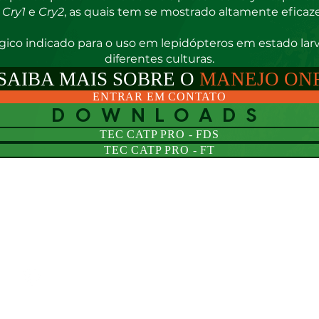
o
Cry1
e
Cry2
, as quais tem se mostrado altamente eficaze
ógico indicado para o uso em lepidópteros em estado lar
diferentes culturas.
SAIBA MAIS SOBRE O
MANEJO ON
ENTRAR EM CONTATO
DOWNLOADS
TEC CATP PRO - FDS
TEC CATP PRO - FT
Conecte-se
conosco
64 999167857