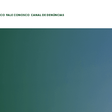
SCO
FALE CONOSCO
CANAL DE DENÚNCIAS
huringiensis var. Kurstaki
(S1450)
centrata (SC)
2 Downloads