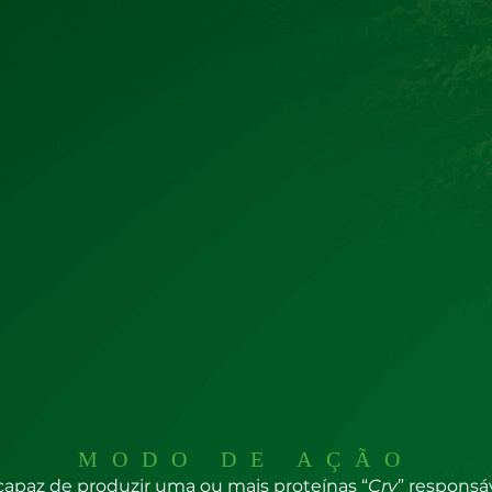
etos e preservação os
inimigos naturais
MODO DE AÇÃO
apaz de produzir uma ou mais proteínas “
Cry
” responsá