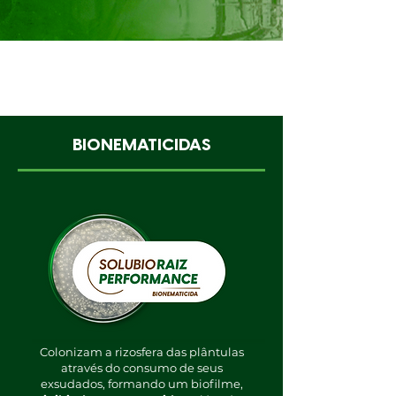
BIONEMATICIDAS
Colonizam a rizosfera das plântulas
através do consumo de seus
exsudados, formando um biofilme,