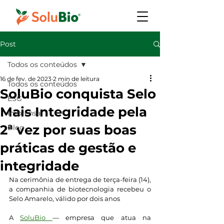
Post
Todos os conteúdos
16 de fev. de 2023
2 min de leitura
Todos os conteúdos
SoluBio conquista Selo
ESG
Mais Integridade pela
Imprensa
2ª vez por suas boas
Blog
práticas de gestão e
integridade
Na cerimônia de entrega de terça-feira (14), 
a companhia de biotecnologia recebeu o 
Selo Amarelo, válido por dois anos
A 
SoluBio 
— empresa que atua na 