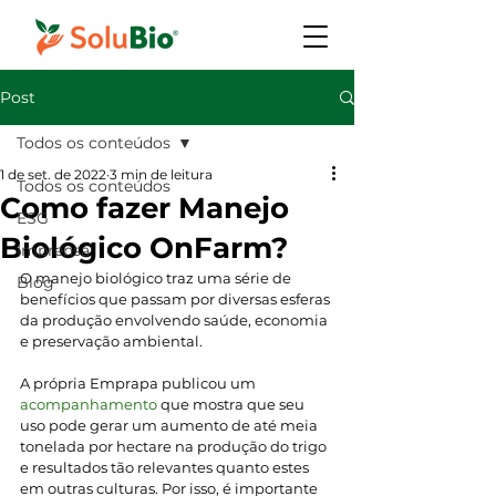
Post
Todos os conteúdos
1 de set. de 2022
3 min de leitura
Todos os conteúdos
Como fazer Manejo
ESG
Biológico OnFarm?
Imprensa
O manejo biológico traz uma série de 
Blog
benefícios que passam por diversas esferas 
da produção envolvendo saúde, economia 
e preservação ambiental. 
A própria Emprapa publicou um 
acompanhamento
 que mostra que seu 
uso pode gerar um aumento de até meia 
tonelada por hectare na produção do trigo 
e resultados tão relevantes quanto estes 
em outras culturas. Por isso, é importante 