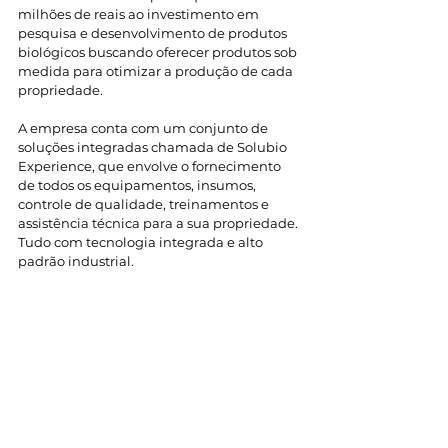
milhões de reais ao investimento em 
pesquisa e desenvolvimento de produtos 
biológicos buscando oferecer produtos sob 
medida para otimizar a produção de cada 
propriedade.
A empresa conta com um conjunto de 
soluções integradas chamada de Solubio 
Experience, que envolve o fornecimento 
de todos os equipamentos, insumos, 
controle de qualidade, treinamentos e 
assistência técnica para a sua propriedade. 
Tudo com tecnologia integrada e alto 
padrão industrial.
Os resultados desse investimento são a 
redução de custos
 entre 40% e 70%, além 
da obtenção de produtos mais 
sustentáveis e aderentes ao mercado atual.
Entre em contato com a Solubio e 
converse com um especialista para 
entender como começar a produzir 