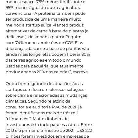
menos espaço, 75% menos fertilizante e 
95% menos água do que a agricultura 
convencional. A proteína também pode 
ser produzida de uma maneira muito 
melhor: a startup suíça Planted produz 
alternativas de carne à base de plantas (e 
deliciosas), de kebab a pato à Pequim, 
com 74% menos emissões de CO². E as 
diferenças da carne à base de plantas vão 
ainda mais longe: elas podem liberar 80% 
das terras agrícolas em todo o mundo 
usadas para pecuária, que atualmente 
produz apenas 20% das calorias”, escreve.
Outra frente grande de atuação são as 
startups com foco em oferecer soluções 
sobre clima e relacionadas às mudanças 
climáticas. Segundo relatório da 
consultoria e auditoria PwC de 2021, já 
foram identificadas mais de três mil 
“climatechs”. Muito dinheiro de 
investidores está indo para essa área. Entre 
2013 e o primeiro trimestre de 2021, US$ 222 
bilhões foram investidos em empresas de 