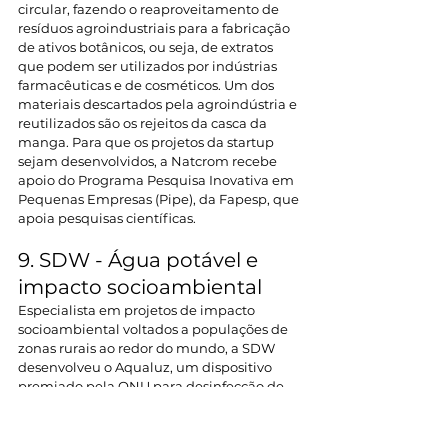
circular, fazendo o reaproveitamento de 
resíduos agroindustriais para a fabricação 
de ativos botânicos, ou seja, de extratos 
que podem ser utilizados por indústrias 
farmacêuticas e de cosméticos. Um dos 
materiais descartados pela agroindústria e 
reutilizados são os rejeitos da casca da 
manga. Para que os projetos da startup 
sejam desenvolvidos, a Natcrom recebe 
apoio do Programa Pesquisa Inovativa em 
Pequenas Empresas (Pipe), da Fapesp, que 
apoia pesquisas científicas.
9. SDW - Água potável e 
impacto socioambiental
Especialista em projetos de impacto 
socioambiental voltados a populações de 
zonas rurais ao redor do mundo, a SDW 
desenvolveu o Aqualuz, um dispositivo 
premiado pela ONU para desinfecção de 
água de cisterna de captação de água de 
chuva de zonas rurais através da radiação 
solar. Torna potável a água captada pelas 