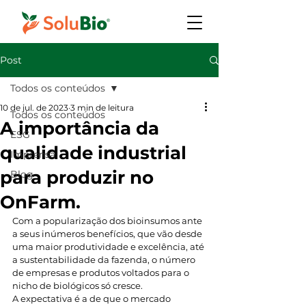
Post
Todos os conteúdos
10 de jul. de 2023
3 min de leitura
Todos os conteúdos
A importância da
ESG
qualidade industrial
Imprensa
para produzir no
Blog
OnFarm.
Com a popularização dos bioinsumos ante 
a seus inúmeros benefícios, que vão desde 
uma maior produtividade e excelência, até 
a sustentabilidade da fazenda, o número 
de empresas e produtos voltados para o 
nicho de biológicos só cresce.  
A expectativa é a de que o mercado 