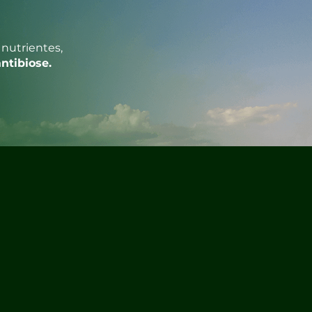
nutrientes,
ntibiose.