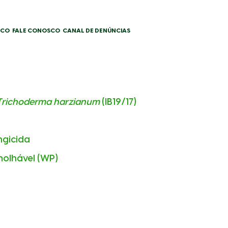
SCO
FALE CONOSCO
CANAL DE DENÚNCIAS
Trichoderma harzianum
(IB19/17)
ngicida
molhável (WP)