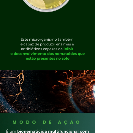
Este microrganismo também
é capaz de produzir enzimas e
antibióticos capazes de
inibir
o desenvolvimento dos nematoides que
estão presentes no solo
MODO DE AÇÃO
É um
bionematicida multifuncional com