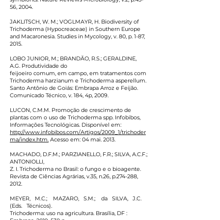
56, 2004.
JAKLITSCH, W. M.; VOGLMAYR, H. Biodiversity of
Trichoderma (Hypocreaceae) in Southern Europe
and Macaronesia. Studies in Mycology, v. 80, p. 1-87,
2015.
LOBO JUNIOR, M.; BRANDÃO, R.S.; GERALDINE,
A.G. Produtividade do
feijoeiro comum, em campo, em tratamentos com
Trichoderma harzianum e Trichoderma asperellum.
Santo Antônio de Goiás: Embrapa Arroz e Feijão.
Comunicado Técnico, v. 184, 4p, 2009.
LUCON, C.M.M. Promoção de crescimento de
plantas com o uso de Trichoderma spp. Infobibos,
Informações Tecnológicas. Disponível em:
http://www.infobibos.com/Artigos/2009_1/trichoder
ma/index.htm.
Acesso em: 04 mai. 2013.
MACHADO, D.F.M.; PARZIANELLO, F.R.; SILVA, A.C.F.;
ANTONIOLLI,
Z. I. Trichoderma no Brasil: o fungo e o bioagente.
Revista de Ciências Agrárias, v.35, n.26, p.274-288,
2012.
MEYER, M.C.; MAZARO, S.M.; da SILVA, J.C.
(Eds. Técnicos).
Trichoderma: uso na agricultura. Brasília, DF :