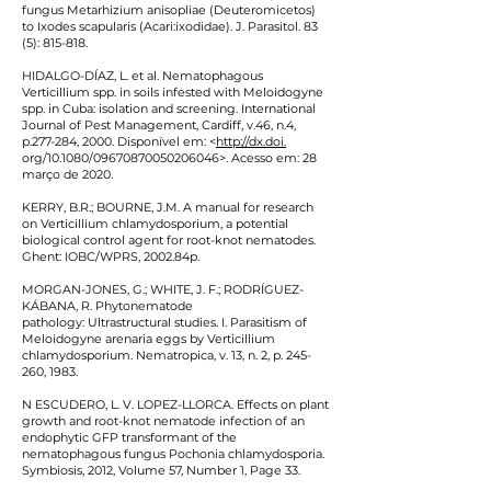
fungus Metarhizium anisopliae (Deuteromicetos)
to Ixodes scapularis (Acari:ixodidae). J. Parasitol. 83
(5): 815-818.
HIDALGO-DÍAZ, L. et al. Nematophagous
Verticillium spp. in soils infested with Meloidogyne
spp. in Cuba: isolation and screening. International
Journal of Pest Management, Cardiff, v.46, n.4,
p.277-284, 2000. Disponível em: <
http://dx.doi.
org/10.1080/09670870050206046>. Acesso em: 28
março de 2020.
KERRY, B.R.; BOURNE, J.M. A manual for research
on Verticillium chlamydosporium, a potential
biological control agent for root-knot nematodes.
Ghent: IOBC/WPRS, 2002.84p.
MORGAN-JONES, G.; WHITE, J. F.; RODRÍGUEZ-
KÁBANA, R. Phytonematode
pathology: Ultrastructural studies. I. Parasitism of
Meloidogyne arenaria eggs by Verticillium
chlamydosporium. Nematropica, v. 13, n. 2, p. 245-
260, 1983.
N ESCUDERO, L. V. LOPEZ-LLORCA. Effects on plant
growth and root-knot nematode infection of an
endophytic GFP transformant of the
nematophagous fungus Pochonia chlamydosporia.
Symbiosis, 2012, Volume 57, Number 1, Page 33.