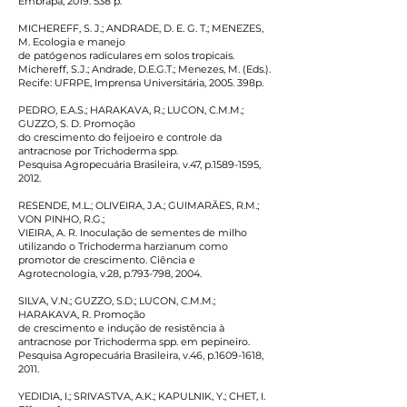
Embrapa,
2019. 538
p.
MICHEREFF, S. J.; ANDRADE, D. E. G. T.; MENEZES,
M. Ecologia e manejo
de patógenos radiculares em solos tropicais.
Michereff, S.J.; Andrade, D.E.G.T.; Menezes, M. (Eds.).
Recife: UFRPE, Imprensa Universitária, 2005. 398p.
PEDRO, E.A.S.; HARAKAVA, R.; LUCON, C.M.M.;
GUZZO, S. D. Promoção
do crescimento do feijoeiro e controle da
antracnose por Trichoderma spp.
Pesquisa Agropecuária Brasileira, v.47, p.1589-1595,
2012.
RESENDE, M.L.; OLIVEIRA, J.A.; GUIMARÃES, R.M.;
VON PINHO, R.G.;
VIEIRA, A. R. Inoculação de sementes de milho
utilizando o Trichoderma harzianum como
promotor de crescimento. Ciência e
Agrotecnologia, v.28, p.793-798, 2004.
SILVA, V.N.; GUZZO, S.D.; LUCON, C.M.M.;
HARAKAVA, R. Promoção
de crescimento e indução de resistência à
antracnose por Trichoderma spp. em pepineiro.
Pesquisa Agropecuária Brasileira, v.46, p.1609-1618,
2011.
YEDIDIA, I.; SRIVASTVA, A.K.; KAPULNIK, Y.; CHET, I.