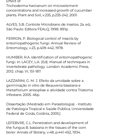
Effect of
Trichoderma harzianum on microelement
concentrations and increased growth of cucumber
plants. Plant and Soil, v.235, p.235-242, 2001.
ALVES, S.B. Controle Microbiano de Insetos. 2a. ed.,
São Paulo: Editora FEALQ, 1998. 891p.
FERRON, P. Biological control of insects by
entomopathogenic fungi. Annual Review of
Entomology, v.23, p.409-442, 1978.
HUMBER, R.A. Identification of entomopathogenic
fungi. In: LACEY, L.A. (Ed). Manual of techniques in
invertebrate pathology. London: Academic Press,
2012. chap. VI, 151-187.
LAZZARINI, G. M. J. Efeito da umidade sobre a
germinação in vitro de Beauveria bassiana e
Metarhizium anisopliae e atividade contra Triatoma
infestans. 2005. 46p.
Dissertação (Mestrado em Parasitologia) - Instituto
de Patologia Tropical e Saúde Pública, Universidade
Federal de Goiás, Goiânia, 2005.]
LEFEBVRE, C.L. Penetration and development of
the fungus B. bassiana in the tissues of the corn
borer. Annals of Botany, v.48, p.441-452, 1934.