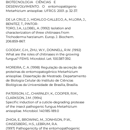
BIOTECNOLOGIA CIÊNCIAS E
DESENVOLVIMENTO. O entomopatógeno
Metarhizium anisopliae. UFRGS: 2001. p. 32-37.
DE LA CRUZ, J., HIDALGO-GALLEGO, A., M.LORA, J.,
BENITEZ, T., PINTOR-
TORO, J.A., LLOBEL, A. (1992) Isolation and
characterization of three chitinases from
Trichoderma harzianum. Europ. J. Biochem.
206:859-867.
GOODAY, G.H., ZHU, W.Y., DONNELL, R.W. (1992)
What are the roles of chitinases in the growing
fungus? FEMS: Microbiol. Let. 100:387-392.
MOREIRA, C. A. (1998) Regulação da secreção de
proteínas do entomopatogênico Metarhizium
anisopliae. Dissertação de Mestrado. Departamento
de Biologia Celular do Instituto de Ciências
Biológicas da Universidade de Brasília, Brasília.
PATERSON, I.C., CHARNLEY, K., COOPER, R.M.,
CLARKSON, J.M. (1994)
Specific induction of a cuticle-degrading protease
of the insect pathogenic fungus Metarhizium
anisopliae. Microbiol. 140:
185-189.0
ZHIOA, E., BROWING, M., JONHSON, P.W.,
GINSESBERG, H.S., LEBRUM, R.A.
(1997) Pathogenicity of the entomopathogenic