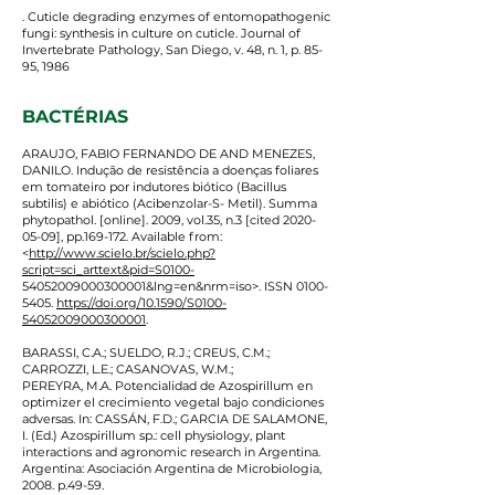
. Cuticle degrading enzymes of entomopathogenic
fungi: synthesis in culture on cuticle. Journal of
Invertebrate Pathology, San Diego, v. 48, n. 1, p. 85-
95, 1986
BACTÉRIAS
ARAUJO, FABIO FERNANDO DE AND MENEZES,
DANILO. Indução de resistência a doenças foliares
em tomateiro por indutores biótico (Bacillus
subtilis) e abiótico (Acibenzolar-S- Metil). Summa
phytopathol. [online]. 2009, vol.35, n.3 [cited
2020-
05-09
], pp.169-172. Available from:
<
http://www.scielo.br/scielo.php?
script=sci_arttext&pid=S0100-
54052009000300001&lng=en&nrm=iso>. ISSN 0100-
5405.
https://doi.org/10.1590/S0100-
54052009000300001
.
BARASSI, C.A.; SUELDO, R.J.; CREUS, C.M.;
CARROZZI, L.E.; CASANOVAS, W.M.;
PEREYRA, M.A. Potencialidad de Azospirillum en
optimizer el crecimiento vegetal bajo condiciones
adversas. In: CASSÁN, F.D.; GARCIA DE SALAMONE,
I. (Ed.) Azospirillum sp.: cell physiology, plant
interactions and agronomic research in Argentina.
Argentina: Asociación Argentina de Microbiologia,
2008. p.49-59.