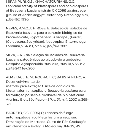
MIRANPURI, G.S.; KHACHATOURIANS, G.G.
Larvicidal activity of blastospores and conidiospores
of Beauveria bassiana (strain GK 2016) against age
groups of Aedes aegypti. Veterinary Pathology, v.37,
p.155-162, 1990.
NEVES, P.M.O.J.; HIROSE, E. Seleção de isolados de
Beauveria bassiana para o controle biológico da
broca-do-café, Hypothenemus hampei, (Ferrari)
(Coleoptera: Scolytidae). Neotropical Entomology,
Londrina, v.34, n.1, p.77-82, jan./fev. 2005.
SILVA, C.A.D.da. Seleção de isolados de Beauveria
bassiana patogênicos ao bicudo-do algodoeiro.
Pesquisa Agropecuária Brasileira, Brasília, v.36, n.2,
p.243-247, fev. 2001.
ALMEIDA, J. E. M.; ROCHA, T. C.; BATISTA FILHO, A.
Desenvolvimento de
método para extração física de conídios de
Metarhizium anisopliae e Beauveria bassiana para
formulação pó seco e molhável de bioinseticidas.
Arq. Inst. Biol., São Paulo - SP, v. 74, n. 4, 2007. p. 369-
371.
BARRETO, C.C. (1996) Quitinases do fungo
entomopatogênico Metarhizium anisopliae.
Dissertação de Mestrado. Curso de Pós-Graduação
em Genética e Biologia Molecular/UFRGS, RS.