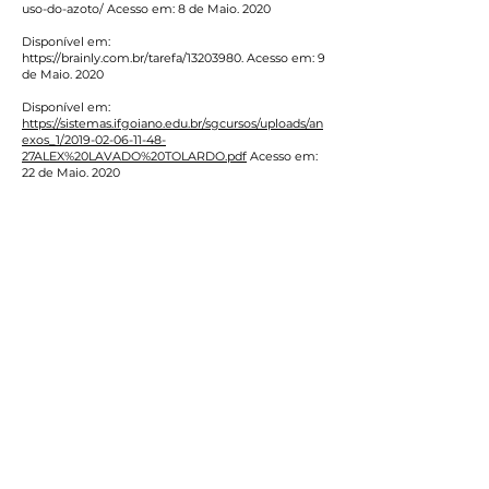
uso-do-azoto/ Acesso em: 8 de Maio. 2020
Disponível em:
https://brainly.com.br/tarefa/13203980.
Acesso em: 9
de Maio. 2020
Disponível em:
https://sistemas.ifgoiano.edu.br/sgcursos/uploads/an
exos_1/2019-02-06-11-48-
27ALEX%20LAVADO%20TOLARDO.pdf
Acesso em:
22 de Maio. 2020
Disponível em:
https://sistemas.ifgoiano.edu.br/sgcursos/uploads/an
exos_9/2018-03-06-10-23-
56Disserta%C3%A7%C3%A3o%20VERS%C3%83O%2
0FINAL.pdf Acesso em: 8 de Maio. 2020
Disponível em: https:/
/www.e
m
brapa.br/busca-de-
noticias/-/noticia/22865878/microrganismos-
beneficos-em-biofertilizantes Acesso em: 8 de
Maio. 2020
Disponível em:
https://www.lume.ufrgs.br/bitstream/handle/10183/1
4349/000664776.pdf?sequence=1
.
Acesso em: 8 de Maio. 2020