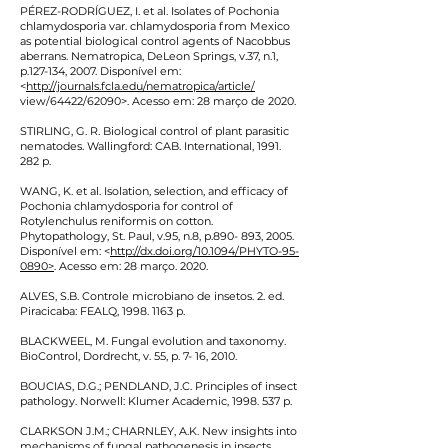
PÉREZ-RODRÍGUEZ, I. et al. Isolates of Pochonia
chlamydosporia var. chlamydosporia from Mexico
as potential biological control agents of Nacobbus
aberrans. Nematropica, DeLeon Springs, v.37, n.1,
p.127-134, 2007. Disponível em:
<
http://journals.fcla.edu/nematropica/article/
view/64422/62090>. Acesso em: 28 março de 2020.
STIRLING, G. R. Biological control of plant parasitic
nematodes. Wallingford: CAB. International,
1991.
282
p.
WANG, K. et al. Isolation, selection, and efficacy of
Pochonia chlamydosporia for control of
Rotylenchulus reniformis on cotton.
Phytopathology, St. Paul, v.95, n.8, p.890- 893, 2005.
Disponível em: <
http://dx.doi.org/10.1094/PHYTO-95-
0890>
. Acesso em: 28 março. 2020.
ALVES, S.B. Controle microbiano de insetos. 2. ed.
Piracicaba: FEALQ,
1998. 1163
p.
BLACKWEEL, M. Fungal evolution and taxonomy.
BioControl, Dordrecht, v. 55, p. 7- 16, 2010.
BOUCIAS, D.G.; PENDLAND, J.C. Principles of insect
pathology. Norwell: Klumer Academic,
1998. 537
p.
CLARKSON J.M.; CHARNLEY, A.K. New insights into
mechanisms of fungal pathogenesis in insects.