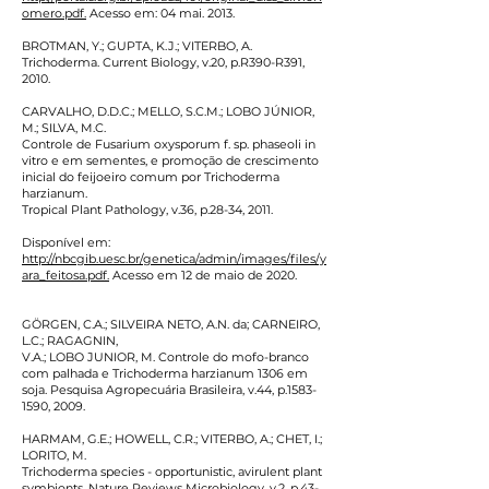
omero.pdf.
Acesso em: 04 mai. 2013.
BROTMAN, Y.; GUPTA, K.J.; VITERBO, A.
Trichoderma. Current Biology, v.20, p.R390-R391,
2010.
CARVALHO, D.D.C.; MELLO, S.C.M.; LOBO JÚNIOR,
M.; SILVA, M.C.
Controle de Fusarium oxysporum f. sp. phaseoli in
vitro e em sementes, e promoção de crescimento
inicial do feijoeiro comum por Trichoderma
harzianum.
Tropical Plant Pathology, v.36, p.28-34, 2011.
Disponível em:
http://nbcgib.uesc.br/genetica/admin/images/files/y
ara_feitosa.pdf.
Acesso em 12 de maio de 2020.
GÖRGEN, C.A.; SILVEIRA NETO, A.N. da; CARNEIRO,
L.C.; RAGAGNIN,
V.A.; LOBO JUNIOR, M. Controle do mofo-branco
com palhada e Trichoderma harzianum 1306 em
soja. Pesquisa Agropecuária Brasileira, v.44, p.1583-
1590, 2009.
HARMAM, G.E.; HOWELL, C.R.; VITERBO, A.; CHET, I.;
LORITO, M.
Trichoderma species - opportunistic, avirulent plant
symbionts. Nature Reviews Microbiology, v.2, p.43-