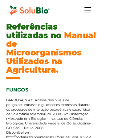
Referências
utilizadas no
Manual
de
Microorganismos
Utilizados na
Agricultura.
FUNGOS
BARBOSA, S.R.C. Análise dos níveis de
poligalacturonases e glucanases expressas durante
os processos de interação patogênica e saprofítica
de Sclerotinia sclerotiorum. 2008. 62f. Dissertação
(Mestrado em Biologia) – Instituto de Ciências
Biológicas, Universidade Federal de Goiás, Goiânia-
GO, São Paulo. 2008.
Disponível em:
http://portais.ufg.br/uploads/101/original_diss_silvioR