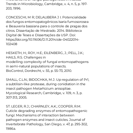
Trends in Microbiology, Cambridge, v. 4, n. 5, p. 197-
203, 1996.
CONCESCHI, M R; DELALIBERA J I. Potencialidade
dos fungos entomopatogênicos Isaria fumosorosea
e Beauveria bassiana para o controle de pragas dos
citros. Dissertação de Mestrado. 2014. Biblioteca
Digital de Teses e Dissertações da USP. Doi:
https://doi.org/10.11606/D.11.2014.tde-04022014-
102408
HESKETH, H.; ROY, H.E.; EILENBERG, J.; PELL, J.K.;
HAILS, R.S. Challenges in
modelling complexity of fungal entomopathogens
in semi-natural populations of insects.
BioControl, Dordrecht, v. 55, p. 55-73, 2010.
SMALL, C.L.N.; BIDOCHKA, M.J. Up-regulation of Pr1,
a subtilisin-like protease, during conidiation in the
insect pathogen Metarhizium anisopliae.
Mycological Research, Cambridge, v. 109, n. 3, p.
307-313, 2005.
ST. LEGER, R.J.; CHARNLEY, A.K.; COOPER, R.M.
Cuticle degrading enzymes of entomopathogenic
fungi: Mechanisms of interaction between
pathogen enzymes and insect cuticles. Journal of
Invertebrate Pathology, San Diego, v. 47, p. 295-302,
1986a.