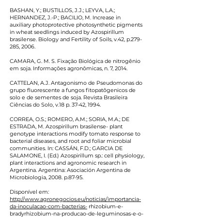
BASHAN, Y.; BUSTILLOS, J.J.; LEYVA, L.A.;
HERNANDEZ, J.-P.; BACILIO, M. Increase in
auxiliary photoprotective photosynthetic pigments
in wheat seedlings induced by Azospirillum
brasilense. Biology and Fertility of Soils, v.42, p.279-
285, 2006.
CAMARA, G. M. S. Fixação Biológica de nitrogênio
em soja. Informações agronômicas, n. 7, 2014.
CATTELAN, A.J. Antagonismo de Pseudomonas do
grupo fluorescente a fungos fitopatôgenicos de
solo e de sementes de soja. Revista Brasileira
Ciências do Solo, v.18 p. 37-42, 1994.
CORREA, O.S.; ROMERO, A.M.; SORIA, M.A.; DE
ESTRADA, M. Azospirillum brasilense- plant
genotype interactions modify tomato response to
bacterial diseases, and root and foliar microbial
communities. In: CASSÁN, F.D.; GARCIA DE
SALAMONE, I. (Ed.) Azospirillum sp.: cell physiology,
plant interactions and agronomic research in
Argentina. Argentina: Asociación Argentina de
Microbiologia, 2008. p.87-95.
Disponível em:
http://www.agronegocios.eu/noticias/importancia-
da-inoculacao-com-bacterias-
rhizobium-e-
bradyrhizobium-na-producao-de-leguminosas-e-o-