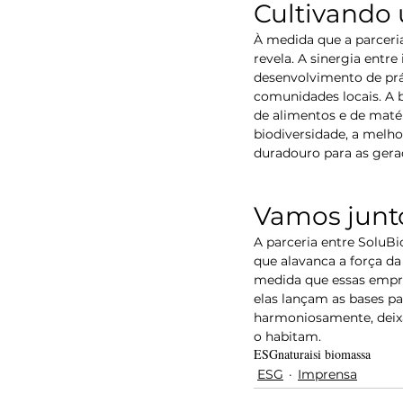
Cultivando 
À medida que a parceria
revela. A sinergia entr
desenvolvimento de prát
comunidades locais. A 
de alimentos e de maté
biodiversidade, a melho
duradouro para as gera
Vamos junt
A parceria entre SoluBi
que alavanca a força da
medida que essas empre
elas lançam as bases pa
harmoniosamente, deix
o habitam.
ESG
natura
isi biomassa
ESG
Imprensa