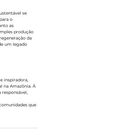
ustentável se 
para o 
nto as 
simples produção 
regeneração da 
 de um legado 
 inspiradora, 
al na Amazônia. À 
responsável, 
 
 comunidades que 