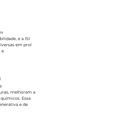
em 
idade, e a ISI 
iversas em prol 
 e 
a
e 
uras, melhoram a 
 químicos. Essa 
nerativa e de 