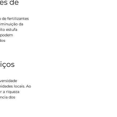
es de 
e fertilizantes 
diminuição da 
to estufa 
s podem 
dos 
iços 
versidade 
idades locais. Ao 
r a riqueza 
ncia dos 