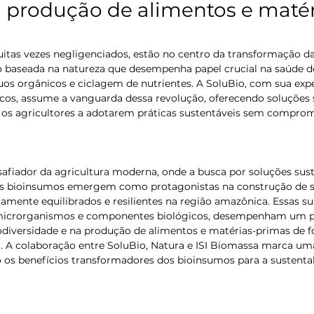
 produção de alimentos e matér
tas vezes negligenciados, estão no centro da transformação da 
baseada na natureza que desempenha papel crucial na saúde do
os orgânicos e ciclagem de nutrientes. A SoluBio, com sua exp
os, assume a vanguarda dessa revolução, oferecendo soluções 
 os agricultores a adotarem práticas sustentáveis sem comprom
afiador da agricultura moderna, onde a busca por soluções sust
 os bioinsumos emergem como protagonistas na construção de 
ramente equilibrados e resilientes na região amazônica. Essas su
 microrganismos e componentes biológicos, desempenham um pa
odiversidade e na produção de alimentos e matérias-primas de 
a. A colaboração entre SoluBio, Natura e ISI Biomassa marca uma
 os benefícios transformadores dos bioinsumos para a sustentab