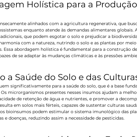
gem Holística para a Produção
insecamente alinhados com a agricultura regenerativa, que busc
sistemas enquanto atende às demandas alimentares globais. A
radicionais, que podem esgotar o solo e prejudicar a biodiversida
rmonia com a natureza, nutrindo o solo e as plantas por meio
s. Essa abordagem holística é fundamental para a construção de
capazes de se adaptar às mudanças climáticas e às pressões ambie
 a Saúde do Solo e das Cultura
l. Os microrganismos presentes nesses insumos ajudam a melhor
acidade de retenção de água e nutrientes, e promover a decomp
esulta em solos mais férteis, capazes de sustentar culturas saudá
, os bioinsumos podem estimular o sistema imunológico das plan
as e doenças, reduzindo assim a necessidade de pesticidas.