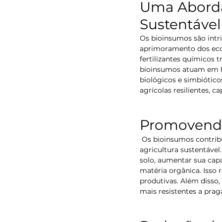
Uma Aborda
Sustentável
Os bioinsumos são intr
aprimoramento dos ecos
fertilizantes químicos t
bioinsumos atuam em ha
biológicos e simbiótico
agrícolas resilientes, 
Promovendo
 Os bioinsumos contribuem significativamente para a saúde do solo, que é a base fundamental da 
agricultura sustentáve
solo, aumentar sua cap
matéria orgânica. Isso r
produtivas. Além disso
mais resistentes a prag