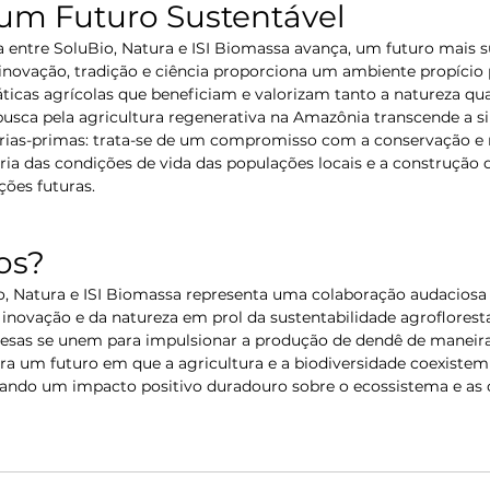
um Futuro Sustentável
 entre SoluBio, Natura e ISI Biomassa avança, um futuro mais s
e inovação, tradição e ciência proporciona um ambiente propício 
icas agrícolas que beneficiam e valorizam tanto a natureza qua
busca pela agricultura regenerativa na Amazônia transcende a 
rias-primas: trata-se de um compromisso com a conservação e 
ria das condições de vida das populações locais e a construção
ções futuras.
os?
o, Natura e ISI Biomassa representa uma colaboração audaciosa e
 inovação e da natureza em prol da sustentabilidade agroflorest
sas se unem para impulsionar a produção de dendê de maneira 
ra um futuro em que a agricultura e a biodiversidade coexistem
ando um impacto positivo duradouro sobre o ecossistema e as