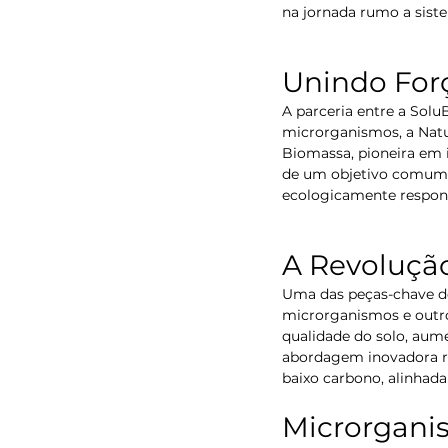
na jornada rumo a siste
Unindo Fo
A parceria entre a Solu
microrganismos, a Natur
Biomassa, pioneira em i
de um objetivo comum: 
ecologicamente respons
A Revolução
Uma das peças-chave des
microrganismos e outro
qualidade do solo, aum
abordagem inovadora re
baixo carbono, alinhada
Microrgani