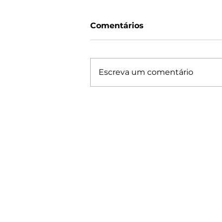
Comentários
Escreva um comentário
Relatório de
Sustentabilidade 2023:
Caminhando para um
Futuro Sustentável na
Agricultura