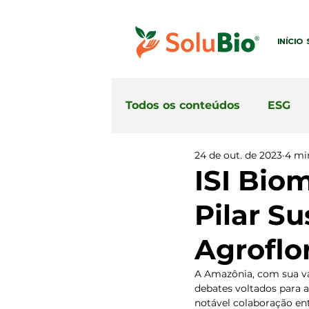
INÍCIO
Todos os conteúdos
ESG
24 de out. de 2023
4 min
ISI Bio
Pilar S
Agroflo
A Amazônia, com sua va
debates voltados para a
notável colaboração en