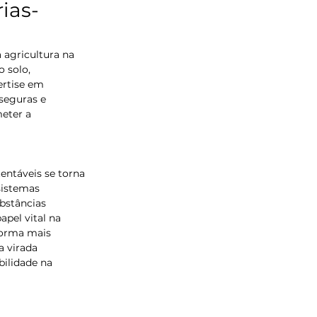
ias-
agricultura na 
 solo, 
ertise em 
seguras e 
eter a 
entáveis se torna 
sistemas 
bstâncias 
pel vital na 
forma mais 
 virada 
ilidade na 