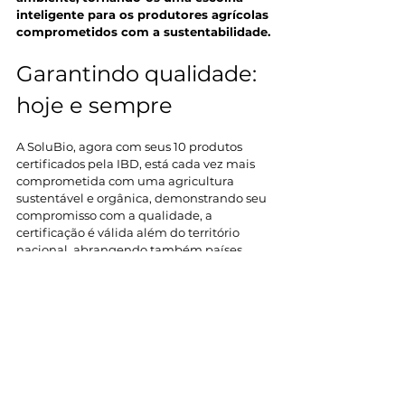
inteligente para os produtores agrícolas 
comprometidos com a sustentabilidade.
Garantindo qualidade: 
hoje e sempre 
A SoluBio, agora com seus 10 produtos 
certificados pela IBD, está cada vez mais 
comprometida com uma agricultura 
sustentável e orgânica, demonstrando seu 
compromisso com a qualidade, a 
certificação é válida além do território 
nacional, abrangendo também países 
como o
Canadá, União Europeia, Japão e 
Estados Unidos. 
Esses produtos certificados não apenas 
atendem aos mais altos padrões, mas 
também oferecem benefícios reais aos 
produtores agrícolas. 
bioinsumos
IBD
Imprensa