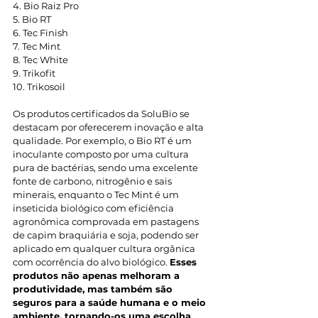
4. Bio Raiz Pro 
5. Bio RT 
6. Tec Finish 
7. Tec Mint 
8. Tec White 
9. Trikofit 
10. Trikosoil 
Os produtos certificados da SoluBio se 
destacam por oferecerem inovação e alta 
qualidade. Por exemplo, o Bio RT é um 
inoculante composto por uma cultura 
pura de bactérias, sendo uma excelente 
fonte de carbono, nitrogênio e sais 
minerais, enquanto o Tec Mint é um 
inseticida biológico com eficiência 
agronômica comprovada em pastagens 
de capim braquiária e soja, podendo ser 
aplicado em qualquer cultura orgânica 
com ocorrência do alvo biológico. 
Esses 
produtos não apenas melhoram a 
produtividade, mas também são 
seguros para a saúde humana e o meio 
ambiente, tornando-os uma escolha 