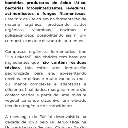
bactérias produtoras de ácido lático, 
bactérias fotossintetizantes, leveduras, 
actinomicetos e fungos filamentosos
. 
Esse 
mix
 de 
EM
 atuam na fermentação da 
matéria orgânica, produzindo ácidos 
orgânicos, vitaminas, enzimas e 
polissacarídeos, possibilitando assim, um 
composto com teor elevado de nutrientes.
Compostos orgânicos fermentados, tipo 
“Bio Bokashi”, são obtidos com base em 
ingredientes que 
não contém resíduos 
tóxicos
. Não existe uma formulação 
padronizada para ele, apresentando 
receitas empíricas e muito variadas, mais 
ou menos complexas e adaptadas a 
diferentes finalidades, mas geralmente são 
confeccionados a partir de uma mistura 
vegetal tornando disponível um elevado 
teor de nitrogênio e de carboidratos.
A tecnologia do 
EM
 foi desenvolvida na 
década de 1970 pelo Dr. Teruo Higa na 
Universidade de Ryukyus, Okinawa, Japão. 