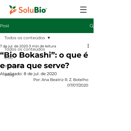
Post
Todos os conteúdos
7 de jul. de 2020
3 min de leitura
Todos os conteúdos
“Bio Bokashi”: o que é
ESG
e para que serve?
Imprensa
Atualizado:
8 de jul. de 2020
Blog
Por: Ana Beatriz R. Z. Botelho
07/07/2020