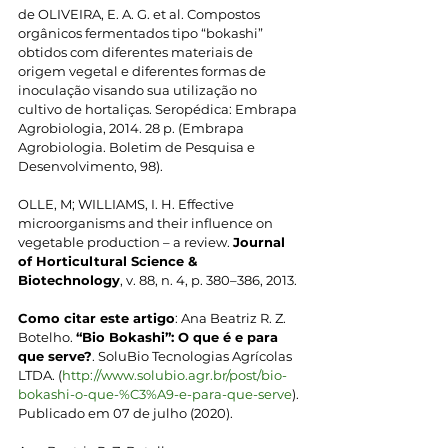
de OLIVEIRA, E. A. G. et al. Compostos 
orgânicos fermentados tipo “bokashi” 
obtidos com diferentes materiais de 
origem vegetal e diferentes formas de 
inoculação visando sua utilização no 
cultivo de hortaliças. Seropédica: Embrapa 
Agrobiologia, 2014. 28 p. (Embrapa 
Agrobiologia. Boletim de Pesquisa e 
Desenvolvimento, 98).
OLLE, M; WILLIAMS, I. H. Effective 
microorganisms and their influence on 
vegetable production – a review. 
Journal 
of Horticultural Science & 
Biotechnology
, v. 88, n. 4, p. 380–386, 2013.
Como citar este artigo
: Ana Beatriz R. Z. 
Botelho. 
“Bio Bokashi”: O que é e para 
que serve?
. SoluBio Tecnologias Agrícolas 
LTDA. (
http://www.solubio.agr.br/post/bio-
bokashi-o-que-%C3%A9-e-para-que-serve
). 
Publicado em 07 de julho (2020).